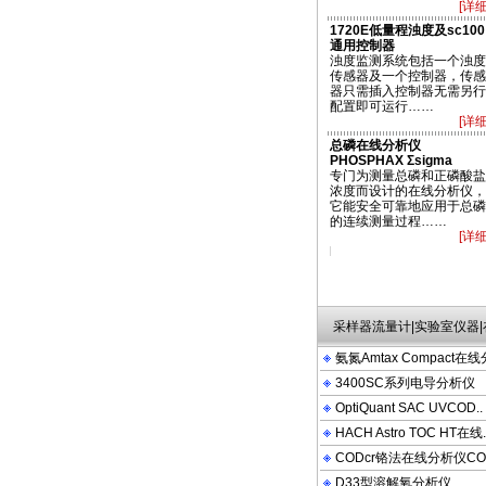
[详细
1720E低量程浊度及sc100
通用控制器
浊度监测系统包括一个浊度
传感器及一个控制器，传感
器只需插入控制器无需另行
配置即可运行……
[详细
总磷在线分析仪
PHOSPHAX Σsigma
专门为测量总磷和正磷酸盐
浓度而设计的在线分析仪，
它能安全可靠地应用于总磷
的连续测量过程……
[详细
IQUANT ATMAX COM PACT 2100N 2100P 2100AN DRB200 FT660 LDO OTT HY
采样器流量计|实验室仪器
氨氮Amtax Compact在线
3400SC系列电导分析仪
OptiQuant SAC UVCOD..
HACH Astro TOC HT在线.
CODcr铬法在线分析仪CO
D33型溶解氧分析仪