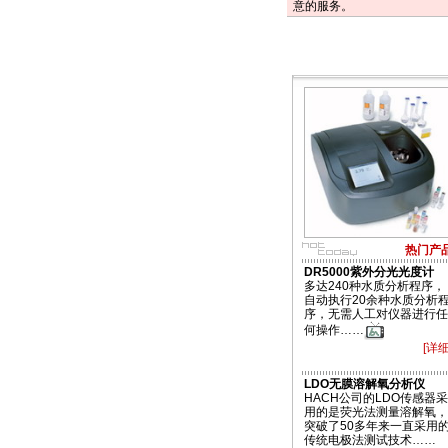
意的服务。
热门产
DR5000紫外分光光度计
多达240种水质分析程序，
自动执行20余种水质分析
序，无需人工对仪器进行任
何操作……
[详细
LDO无膜溶解氧分析仪
HACH公司的LDO传感器采
用的是荧光法测量溶解氧，
突破了50多年来一直采用
传统电极法测试技术……