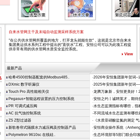
自来水管网主干及末端自动监测采样系统方案
"在公共供水管网所覆盖的地方，打开龙头就能生饮"，这就是北京市自来水
集团奥运供水系列工程中提出的"直饮水"工程。安恒公司可以为此项工程提
供非常有用的供水管网水质安全监控系统。
View
最新产品
哈希4500控制器配套的Modbus485..
·2026年安恒集团新年贺词-
品
DXmic 数字听漏仪
·2025年安恒集团新年贺词
Touch Pro 高性能相关仪
·龙腾万象新，安恒更美好！2
程
Pegasus+智能远程设置的压力控制系统
·安恒之约丨诚聘英才，期待
PR 可调式减压阀
·水生态监测指标有哪些，指
]
AC 抗气蚀控制系统
·不同流域水生态监测有哪些
ZS Z型过滤器
·《水质亚硝酸盐氮的测定 气
新歌卷帘式隔膜水力减压阀及控制器产品
·安恒商业操作系统（Anheng Bu
的
Polymetron 9610sc 在线硅..
·生态环境部等5部门联合印发