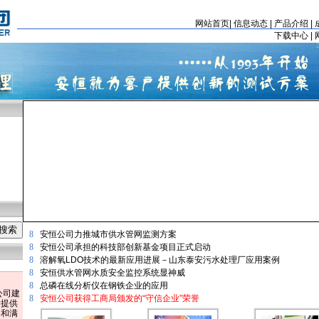
网站首页
|
信息动态
|
产品介绍
|
下载中心
|
8
安恒公司力推城市供水管网监测方案
8
安恒公司承担的科技部创新基金项目正式启动
8
溶解氧LDO技术的最新应用进展－山东泰安污水处理厂应用案例
8
安恒供水管网水质安全监控系统显神威
8
总磷在线分析仪在钢铁企业的应用
公司建
8
安恒公司获得工商局颁发的“守信企业”荣誉
户提供
案和满