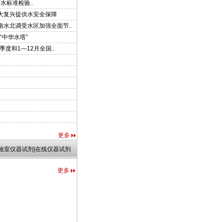
饮用水标准检验..
大复兴提供水安全保障
南水北调受水区加强全面节..
“中华水塔”
季度和1—12月全国..
更多
实验室仪器试剂|在线仪器试剂
更多