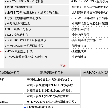
]
POLYMETRON 9500 控制器
·GB/T 5750-2023《生活
sc200 通用型控制器
·水利部：为实现中华民族伟
MWB4-70型 饮用水核心指标多参数在线..
·水利部国家发展改革委推动
污水厂数据传输数字化改造
·三江源：20年艰辛保护 筑牢
哈希原水监测系统
·生态环境部公布2022年第四
]
8810 氯离子分析仪
·安恒新年贺词
9186 联氨分析仪
·安恒内网登录
ODL-1600在线水上油膜监测仪
·供应链渠道/其它第三方
SONATAX sc污泥界面监测仪
·运维服务商
MO42 钼酸盐分析仪
·工程集成商
]
DROLAB PHOSPHAX Sigma910 Sigma980 Sigma950 SS6 发光细菌
HMA总镍重金属在线分析仪(TNI)
·生产制造商
更多
|在线测试分析仪
现场便携分析仪器
哈希HACH试剂:
分析..
美国Hach多参数水质测量仪senSI..
常规五参数监测|HYDROLAB多参数..
常规五参数监测DataSonde便携多..
.
常规五参数|Hydrolab多参数水质..
Dmax
HYDROLab多参数水质监测仪介绍及..
2100Q便携式浊度仪