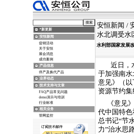
安恒新闻
/
*
新更新
水北调受水
安恒新闻
促销活动
水利部国家发展
关于安恒
展会消息
成功案例
近日，水
产品信息
停产及换代产品
于加强南水
业界动态
意见》（以
技术支持与文章
资源节约
FAQ产品常见问题
demo演示与培训
《意见》
行业标准
相关业务
代中国特色
管网监控
总书记“节
力”治水思