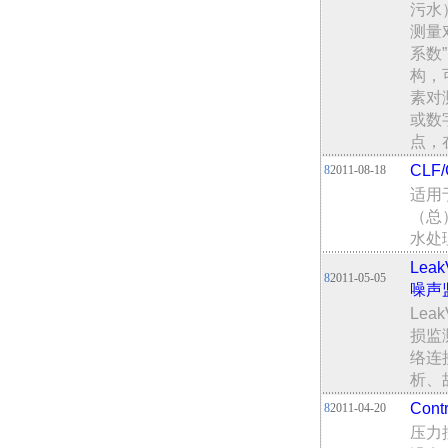
污水
测量
系数
构，
素对
或数
点，
CLF
8
2011-08-18
适用
（总
水处
Le
8
2011-05-05
噪声
Le
损监
络连
析、
Con
8
2011-04-20
压力