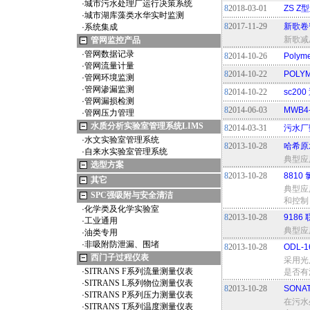
·
城市污水处理厂运行决策系统
8
2018-03-01
ZS Z
·
城市湖库藻类水华实时监测
8
2017-11-29
新歌卷
·
系统集成
新歌减
管网监控产品
·
管网数据记录
8
2014-10-26
Polym
·
管网流量计量
8
2014-10-22
POLY
·
管网环境监测
·
管网渗漏监测
8
2014-10-22
sc20
·
管网漏损检测
8
2014-06-03
MWB
·
管网压力管理
水质分析实验室管理系统LIMS
8
2014-03-31
污水厂
·
水文实验室管理系统
8
2013-10-28
哈希原
·
自来水实验室管理系统
典型应
选型方案
8
2013-10-28
8810
其它
典型应
SPC强吸附与安全清洁
和控制
·
化学类及化学实验室
8
2013-10-28
9186
·
工业通用
典型应
·
油类专用
·
非吸附防泄漏、围堵
8
2013-10-28
ODL
西门子过程仪表
采用光
·
SITRANS F系列流量测量仪表
是否有
·
SITRANS L系列物位测量仪表
8
2013-10-28
SONA
·
SITRANS P系列压力测量仪表
在污水
·
SITRANS T系列温度测量仪表