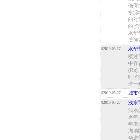
确保
水源
的对
的监
水华
质预
水华
8
2010-05-27
概述
中存
(R
时监
进一
城市
8
2010-05-27
浅水
8
2010-05-27
浅水
逐年
年来
湖地
华进