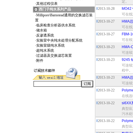
定。
·
其他过程仪表
8
2013-10-28
MO4
西门子纯水系列产品
可在线
·
Millipore\Barnstead通用的交换滤芯装
置
8
2013-10-27
HMA
·
临床检查分析器供水系统
可在线
·
储水箱
8
2013-10-27
FBM-
·
反渗透系统
可在线
·
实验室中央纯水处理分配系统
·
实验室级纯水系统
8
2013-10-23
HMA
·
超纯水系统
可连续
·
过滤器及交换滤芯装置
8
2013-10-23
9245
·
附件
可连续
程中。
8
2013-10-23
HMA
可连续
8
2013-10-22
Polym
在线连
8
2013-10-22
si6
典型应
污水处
8
2013-10-22
Polym
典型应