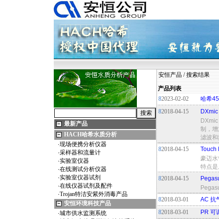
安恒产品
/ 搜索结果
产品列表
8
2023-02-02
哈希45
8
2018-04-15
DXmi
DXm
最新产品
制，增
HACH哈希水质分析
滤波和
·
现场便携分析仪器
8
2018-04-15
Touc
·
采样器和流量计
豪迈水
·
实验室仪器
特点是
·
在线测试分析仪器
·
实验室仪器试剂
8
2018-04-15
Peg
·
在线仪器试剂及配件
Peg
·
Trojan特洁安紫外消毒产品
8
2018-03-01
AC 
安恒环境科技产品
8
2018-03-01
PR 
·
城市供水监测系统