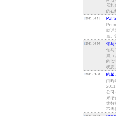
器和
的在
Pat
8
2011-04-11
Per
助详
点。
铂马P
8
2011-04-10
铂马
漏点
的监
状态
哈希
8
2011-03-30
由哈
20
公司
果结
线数
不需