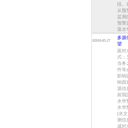
段。
从预
监测
预警
藻水
多源
8
2010-05-27
望
面对
式；
当务
件等
影响
响因
源信
前我
水华
水华
(水
测信
成对