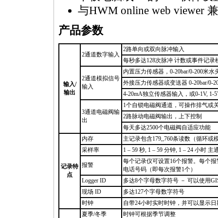
与HWM online web viewer 
产品参数
2路单向或双向脉冲输入
2通道数字输入
每秒多达128次脉冲 计数或事件记录
内置压力传感器，0-20bar/0-200米水头
2通道模拟信号
外接压力传感器或变送器 0-20bar/0-20
输入/
输入
输出
4-20mA独立传感器输入，或0-1V, 1-5V,
1个自锁电磁阀通道，可操作排气或
3通道电磁阀输
2路脉动电磁阀输出，上下控制
出
每天多达2500个电磁阀自适应功能
内存
主记录包含179,,760条读数（循环
采样率
1 – 59 秒, 1 – 59 分钟, 1 – 2
每个记录仪可设置16个报警。每个报
报警
记录特
电话号码（即每次报警1个）
点
Logger ID
多达8个字母数字符号 － 可以使用
现场 ID
多达127个字母数字符号
时钟
自带24小时实时时钟，并可以显示日
夏季/冬季
时钟可根据季节调整