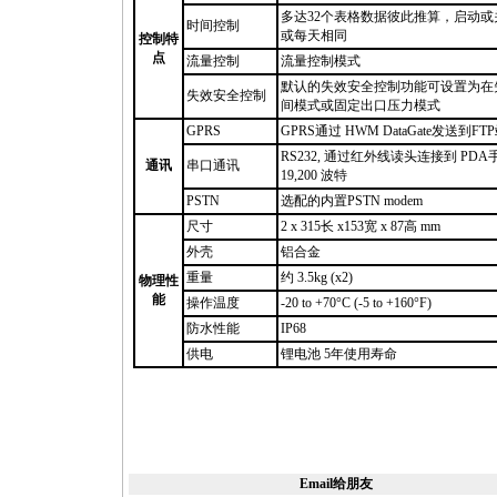
多达32个表格数据彼此推算，启动
时间控制
或每天相同
控制特
点
流量控制
流量控制模式
默认的失效安全控制功能可设置为在
失效安全控制
间模式或固定出口压力模式
GPRS
GPRS通过 HWM DataGate发
RS232, 通过红外线读头连接到 
通
讯
串口通讯
19,200 波特
PSTN
选配的内置PSTN modem
尺寸
2 x 315长 x153宽 x 87高 mm
外壳
铝合金
重量
约 3.5kg (x2)
物理
性
能
操作温度
-20 to +70°C (-5 to +160°F)
防水性能
IP68
供电
锂电池 5年使用寿命
Email给朋友