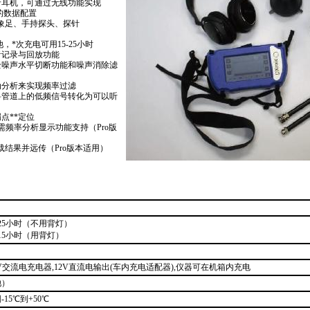
牙耳机，可通过无线功能实现
的数据配置
象足、手持探头、探针
池，
*
次充电可用15-25小时
音记录与回放功能
全噪声水平切断功能和噪声消除滤
动分析来实现频率过滤
料管道上的低频信号转化为可以听
漏点
**
定位
需频率分析显示功能支持（Pro版
载结果并远传（Pro版本适用）
25小时（不用背灯）
15小时（用背灯）
40V交流电充电器,12V直流电输出(车内充电适配器),仪器可在机箱内充电
池）
15℃到+50℃