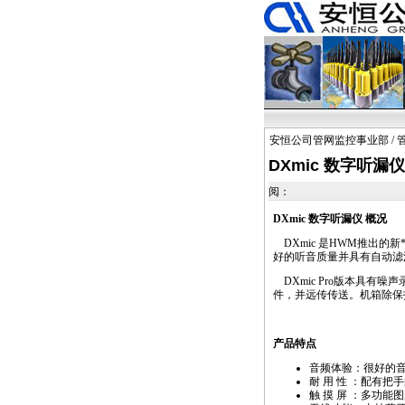
安恒公司管网监控事业部
/
DXmic 数字听漏仪
阅：
DXmic
数字听漏仪 概况
DXmic
是HWM推出的新
好的听音质量并具有自动滤
DXmic
Pro版本具有噪
件，并远传传送。机箱除保
产品特点
音频体验：很好的
耐 用 性 ：配有把
触 摸 屏 ：多功