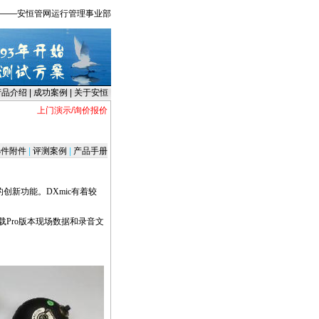
 ——安恒管网运行管理事业部
产品介绍
|
成功案例
|
关于安恒
上门演示/询价报价
件附件
|
评测案例
|
产品手册
的创新功能。
DXmic
有着较
下载Pro版本现场数据和录音文