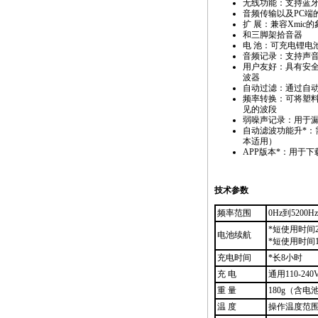
无线功能：支持蓝
音频传输以及PC端
扩 展：兼容
Xmic
的
和三脚架拾音器
电 池：可充电锂电
音频记录：支持声
用户友好：具有安
波器
自动过滤：通过自
频率转换：可将塑
见的波段
弱噪声记录：用于
自动滤波功能升
*
：
本适用）
APP版本*：用于下
技术参数
频率范围
0Hz到5200Hz
*
短使用时间
电池续航
*
短使用时间
充电时间
*
长8小时
充 电
通用110-2
重 量
180g（含电
温 度
操作温度范围-