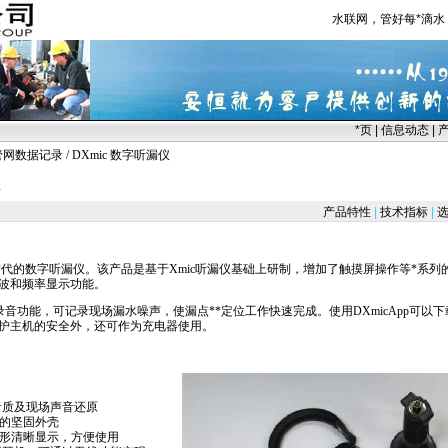
水联网，管好每
*
滴水
*
页
|
信息动态
|
管网数据记录
/ DXmic 数字听漏仪
产品特性
|
技术指标
|
选
*
代的数字听漏仪。该产品是基于
Xmic
听漏仪基础上研制，增加了触摸屏操作等
*
系列
波和频率显示功能。
声录音功能，可记录现场漏水噪声，使漏点
**
定位工作快速完成。使用
DXmic
App可以
护主机的安全外，还可作为充电器使用。
音质及现场声音还原
手的坚固外壳
能图形清晰显示，方便使用