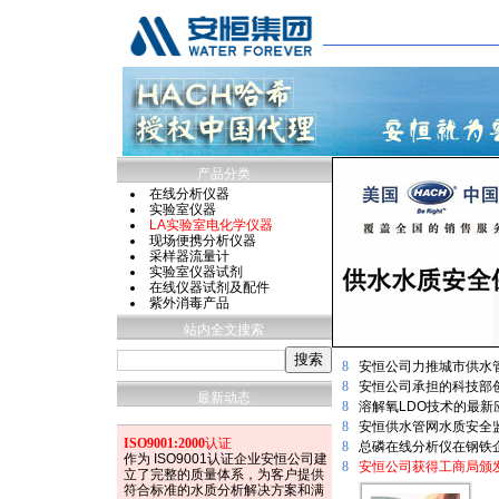
产品分类
在线分析仪器
实验室仪器
LA实验室电化学仪器
现场便携分析仪器
采样器流量计
实验室仪器试剂
在线仪器试剂及配件
紫外消毒产品
站内全文搜索
8
安恒公司力推城市供水
8
安恒公司承担的科技部
最新动态
8
溶解氧LDO技术的最
8
安恒供水管网水质安全
ISO9001:2000
认证
8
总磷在线分析仪在钢铁
作为 ISO9001认证企业安恒公司建
8
安恒公司获得工商局颁发
立了完整的质量体系，为客户提供
符合标准的水质分析解决方案和满