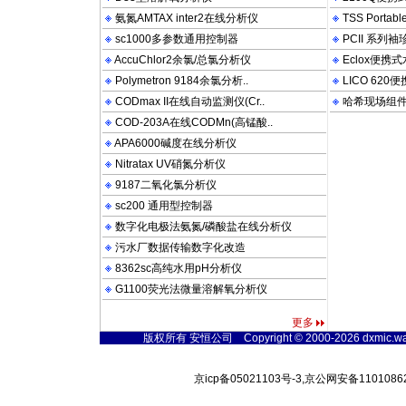
氨氮AMTAX inter2在线分析仪
TSS Porta
sc1000多参数通用控制器
PCII 系列
AccuChlor2余氯/总氯分析仪
Eclox便携
Polymetron 9184余氯分析..
LICO 62
CODmax II在线自动监测仪(Cr..
哈希现场组
COD-203A在线CODMn(高锰酸..
APA6000碱度在线分析仪
Nitratax UV硝氮分析仪
9187二氧化氯分析仪
sc200 通用型控制器
数字化电极法氨氮/磷酸盐在线分析仪
污水厂数据传输数字化改造
8362sc高纯水用pH分析仪
G1100荧光法微量溶解氧分析仪
更多
版权所有 安恒公司 Copyright © 2000-2026 dxmic.watert
京icp备05021103号-3,京公网安备11010862