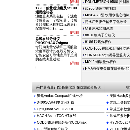
[详细]
POLYMETRON 9500 控制器
1720E低量程浊度及sc100
sc200 通用型控制器
通用控制器
MWB4-70型 饮用水核心指标
浊度监测系统包括一个浊度
传感器及一个控制器，传感
污水厂数据传输数字化改造
器只需插入控制器无需另行
配置即可运行……
哈希原水监测系统
[详细]
8810 氯离子分析仪
总磷在线分析仪
9186 联氨分析仪
PHOSPHAX Σsigma
专门为测量总磷和正磷酸盐
ODL-1600在线水上油膜监
浓度而设计的在线分析仪，
它能安全可靠地应用于总磷
SONATAX sc污泥界面监测仪
的连续测量过程……
MO42 钼酸盐分析仪
[详细]
2100N 2100P 2100AN DRB200 FT660 LDO OTT HYDROLAB PHOSPHAX Sigma
HMA总镍重金属在线分析仪(TN
采样器流量计|实验室仪器|在线测试分析仪
现
氨氮Amtax Compact在线分析..
美国Hach多
3400SC系列电导分析仪
常规五参数监测
OptiQuant SAC UVCOD..
常规五参数监测
HACH Astro TOC HT在线..
常规五参数|Hy
CODcr铬法在线分析仪CODmax
HYDROLa
D33型溶解氧分析仪
2100Q便携