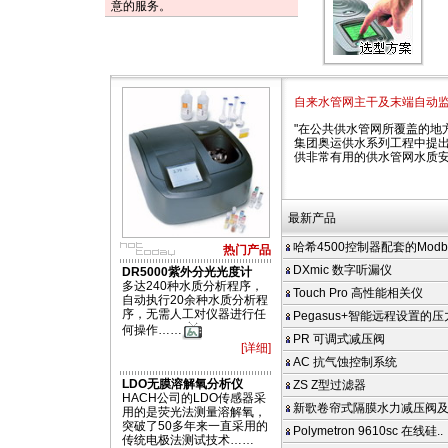
意的服务。
自来水管网主干及末端自动
"在公共供水管网所覆盖的地
集团奥运供水系列工程中提出
供非常有用的供水管网水质
最新产品
哈希4500控制器配套的Modbus
热门产品
DXmic 数字听漏仪
DR5000紫外分光光度计
多达240种水质分析程序，
Touch Pro 高性能相关仪
自动执行20余种水质分析程
序，无需人工对仪器进行任
Pegasus+智能远程设置的
何操作……
PR 可调式减压阀
[详细]
AC 抗气蚀控制系统
LDO无膜溶解氧分析仪
ZS Z型过滤器
HACH公司的LDO传感器采
新歌卷帘式隔膜水力减压阀
用的是荧光法测量溶解氧，
突破了50多年来一直采用的
Polymetron 9610sc 在线硅..
传统电极法测试技术……