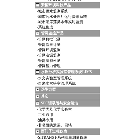
安恒环境科技产品
·
城市供水监测系统
·
城市污水处理厂运行决策系统
·
城市湖库藻类水华实时监测
·
系统集成
管网监控产品
·
管网数据记录
·
管网流量计量
·
管网环境监测
·
管网渗漏监测
·
管网漏损检测
·
管网压力管理
水质分析实验室管理系统LIMS
·
水文实验室管理系统
·
自来水实验室管理系统
选型方案
其它
SPC强吸附与安全清洁
·
化学类及化学实验室
·
工业通用
·
油类专用
·
非吸附防泄漏、围堵
西门子过程仪表
·
SITRANS F系列流量测量仪表