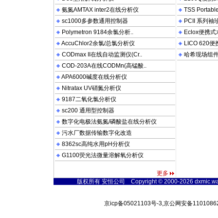
氨氮AMTAX inter2在线分析仪
TSS Porta
sc1000多参数通用控制器
PCII 系列
Polymetron 9184余氯分析..
Eclox便携
AccuChlor2余氯/总氯分析仪
LICO 62
CODmax II在线自动监测仪(Cr..
哈希现场组
COD-203A在线CODMn(高锰酸..
APA6000碱度在线分析仪
Nitratax UV硝氮分析仪
9187二氧化氯分析仪
sc200 通用型控制器
数字化电极法氨氮/磷酸盐在线分析仪
污水厂数据传输数字化改造
8362sc高纯水用pH分析仪
G1100荧光法微量溶解氧分析仪
更多
版权所有 安恒公司 Copyright © 2000-2026 dxmic.watert
京icp备05021103号-3,京公网安备11010862