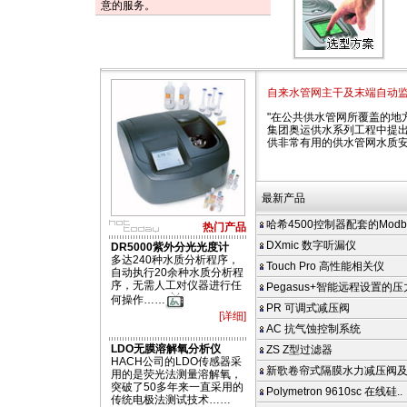
意的服务。
自来水管网主干及末端自动
"在公共供水管网所覆盖的地
集团奥运供水系列工程中提出
供非常有用的供水管网水质
最新产品
哈希4500控制器配套的Modbus
热门产品
DXmic 数字听漏仪
DR5000紫外分光光度计
多达240种水质分析程序，
Touch Pro 高性能相关仪
自动执行20余种水质分析程
序，无需人工对仪器进行任
Pegasus+智能远程设置的
何操作……
PR 可调式减压阀
[详细]
AC 抗气蚀控制系统
LDO无膜溶解氧分析仪
ZS Z型过滤器
HACH公司的LDO传感器采
新歌卷帘式隔膜水力减压阀
用的是荧光法测量溶解氧，
突破了50多年来一直采用的
Polymetron 9610sc 在线硅..
传统电极法测试技术……