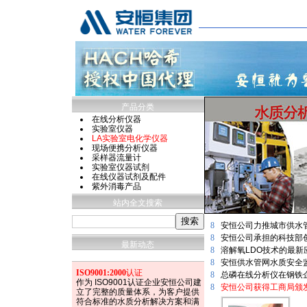
产品分类
在线分析仪器
实验室仪器
LA实验室电化学仪器
现场便携分析仪器
采样器流量计
实验室仪器试剂
在线仪器试剂及配件
紫外消毒产品
站内全文搜索
8
安恒公司力推城市供水
8
安恒公司承担的科技部
最新动态
8
溶解氧LDO技术的最
8
安恒供水管网水质安全
ISO9001:2000
认证
8
总磷在线分析仪在钢铁
作为 ISO9001认证企业安恒公司建
8
安恒公司获得工商局颁发
立了完整的质量体系，为客户提供
符合标准的水质分析解决方案和满