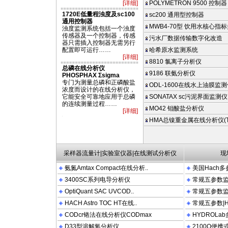
[详细]
POLYMETRON 9500 控制器
1720E低量程浊度及sc100
sc200 通用型控制器
通用控制器
MWB4-70型 饮用水核心指标
浊度监测系统包括一个浊度
传感器及一个控制器，传感
污水厂数据传输数字化改造
器只需插入控制器无需另行
配置即可运行……
哈希原水监测系统
[详细]
8810 氯离子分析仪
总磷在线分析仪
9186 联氨分析仪
PHOSPHAX Σsigma
专门为测量总磷和正磷酸盐
ODL-1600在线水上油膜监
浓度而设计的在线分析仪，
它能安全可靠地应用于总磷
SONATAX sc污泥界面监测仪
的连续测量过程……
MO42 钼酸盐分析仪
[详细]
 2100AN DRB200 FT660 LDO OTT HYDROLAB PHOSPHAX Sigma910 Sigma980
HMA总镍重金属在线分析仪(TN
采样器流量计|实验室仪器|在线测试分析仪
现
氨氮Amtax Compact在线分析..
美国Hach多
3400SC系列电导分析仪
常规五参数监测
OptiQuant SAC UVCOD..
常规五参数监测
HACH Astro TOC HT在线..
常规五参数|Hy
CODcr铬法在线分析仪CODmax
HYDROLa
D33型溶解氧分析仪
2100Q便携