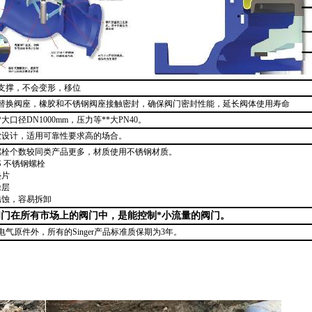
支撑，不会变形，移位
替换阀座，橡胶和不锈钢阀座接触密封，确保阀门密封性能，延长阀体使用寿命
*
大口径DN1000mm，压力等
*
*
大PN40。
业设计，适用可靠性要求高的场合。
螺栓个数较同类产品更多，材质使用不锈钢材质。
SS 不锈钢螺栓
垫片
涂层
锈蚀，容易拆卸
er阀门在所有市场上的阀门中，是能控制
*
小流量的阀门。
电气原件外，所有的Singer产品标准质保期为3年。