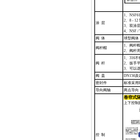
1、NSF
2、8 - 12
涂 层
3、双涂
4、NSF 
阀 体
球型阀体
1、阀杆
阀杆帽
2、阀杆
1、316
阀 杆
2、扳手平
3、可以
阀 盖
DN15
密封件
标准采用
导向阀轴
两点导向
卷帘式
上下控制
控 制