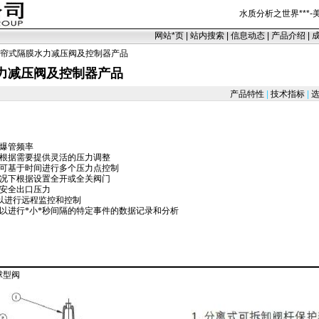
水质分析之世界
***
-
网站
*
页
|
站内搜索
|
信息动态
|
产品介绍
|
卷帘式隔膜水力减压阀及控制器产品
力减压阀及控制器产品
产品特性
|
技术指标
|
选
爆管频率
置根据需要提供灵活的压力调整
下可基于时间进行多个压力点控制
情况下根据设置全开或全关阀门
的安全出口压力
可以进行远程监控和控制
可以进行
*
小
*
秒间隔的特定事件的数据记录和分析
R球型阀