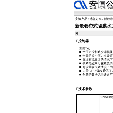
安恒产品
/
选型方案
/ 新歌
新歌卷帘式隔膜水
阅：
控制器
主要
*
点
■
**
压力控制减少漏损及
■ 全天的多个压力点设
■ 在没有流量计的情况
■ 锁紧电磁阀可在紧急
■ 可设置在失效情况下
■ 内置GPRS远程通讯
■ 创新的数据记录通道
技术参数
SINGE