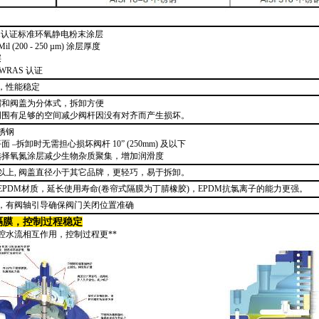
61认证标准环氧静电粉末涂层
 Mil (200 - 250 µm) 涂层厚度
层
/ WRAS 认证
，性能稳定
帽和阀盖为分体式，拆卸方便
周围有足够的空间减少阀杆因没有对齐而产生损坏。
不锈钢
面 –拆卸时无需担心损坏阀杆 10” (250mm) 及以下
选择氧氮涂层减少生物杂质聚集，增加润滑度
0及以上, 阀盖直径小于其它品牌，更轻巧，易于拆卸。
EPDM材质，延长使用寿命(卷帘式隔膜为丁腈橡胶)，EPDM抗氯离子的能力更强。
，有阀轴引导确保阀门关闭位置准确
隔膜，控制过程稳定
腔水流相互作用，控制过程更
**