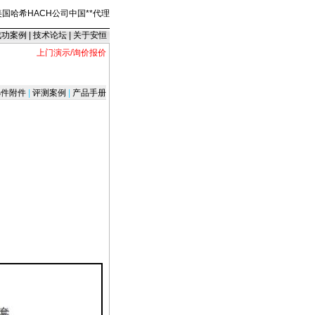
美国哈希HACH公司中国
*
*
代理
成功案例
|
技术论坛
|
关于安恒
上门演示/询价报价
件附件
|
评测案例
|
产品手册