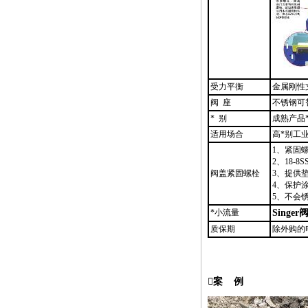
受力平衡
金属刚性
阀 座
不锈钢可
*
别
成熟产品
适用场合
高
*
别工
1、紧固
2、18-8
阀盖紧固螺栓
3、提供
4、保护
5、不会
*
小流量
Sing
质保期
除外购的
案 例