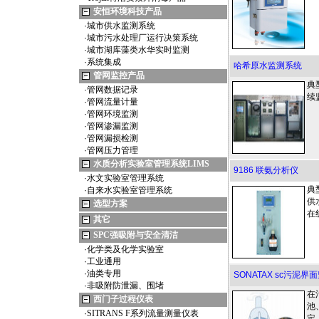
安恒环境科技产品
·
城市供水监测系统
·
城市污水处理厂运行决策系统
·
城市湖库藻类水华实时监测
·
系统集成
哈希原水监测系统
管网监控产品
典
·
管网数据记录
续
·
管网流量计量
·
管网环境监测
·
管网渗漏监测
·
管网漏损检测
·
管网压力管理
水质分析实验室管理系统LIMS
9186 联氨分析仪
·
水文实验室管理系统
典
·
自来水实验室管理系统
供
选型方案
在
其它
SPC强吸附与安全清洁
·
化学类及化学实验室
·
工业通用
·
油类专用
SONATAX sc污泥界
·
非吸附防泄漏、围堵
在
西门子过程仪表
池
·
SITRANS F系列流量测量仪表
定