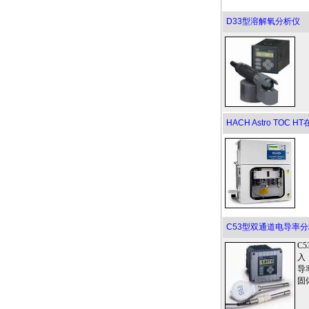
D33型溶解氧分析仪
HACH Astro TOC
C53型双通道电导率
C
入
导
固