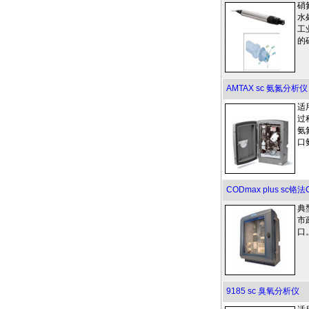
硝
水
工
的
AMTAX sc 氨氮分析仪
适
过
氨
口
CODmax plus sc
典
市
口
9185 sc 臭氧分析仪