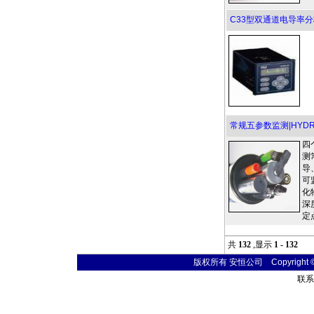
C33型双通道电导率
常规五参数监测|HYD
四
测
导
可
化
深
定
共
132
,显示
1 - 132
版权所有 安恒公司 Copyright © 20
联系电