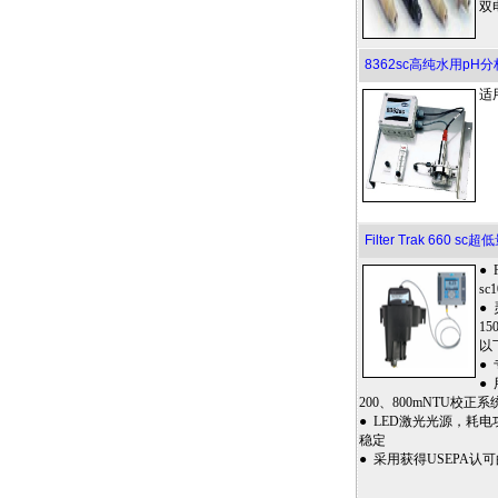
双
8362sc高纯水用pH
适
Filter Trak 660 
● 
s
●
1
以
●
●
200、800mNTU校正系
● LED激光光源，耗
稳定
● 采用获得USEPA认可的