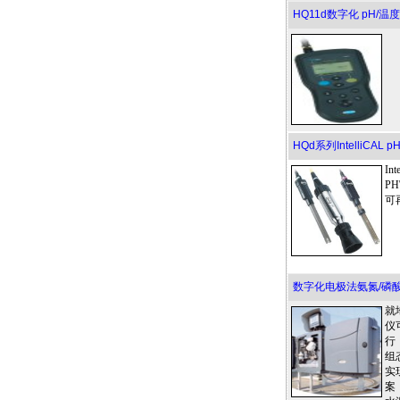
HQ11d数字化 pH/温
HQd系列IntelliCAL 
In
P
可
数字化电极法氨氮/磷
就
仪
行
组
实
案