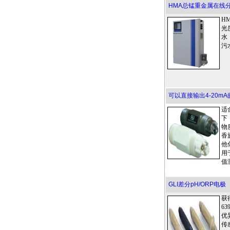
HMA总锰重金属在线分
H
光
水
污
可以直接输出4-20mA
适
下
物
香
他
用
值
GLI差分pH/ORP电极
获
6
优
传