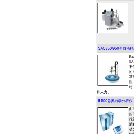
SAC850/950全自
Ra
S
不
的
甚
性
时
和人力。
IL500总氮自动分析仪
由
的
行
消
动