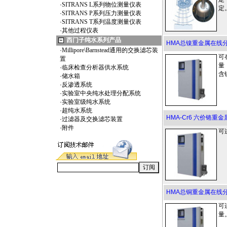
·
SITRANS L系列物位测量仪表
定
·
SITRANS P系列压力测量仪表
·
SITRANS T系列温度测量仪表
·
其他过程仪表
西门子纯水系列产品
HMA总镍重金属在线分析
·
Millipore\Barnstead通用的交换滤芯装
可
置
量
·
临床检查分析器供水系统
含
·
储水箱
·
反渗透系统
·
实验室中央纯水处理分配系统
·
实验室级纯水系统
·
超纯水系统
HMA-Cr6 六价铬重
·
过滤器及交换滤芯装置
·
附件
可
HMA总铜重金属在线分析
可
量