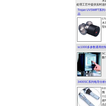
水
处理工艺中提供实时连
Trojan UVSWIF
品
UV
水
型
sc1000多参数通用控
S
数
3400SC系列电导分析
0.
围，
1
超
品