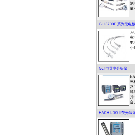
刻
量
GLI 3700E 系列无
3
在
电
小
GLI 电导率分析仪
H
三
及
导
其
合
HACH LDO II 荧