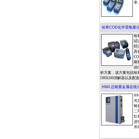
率
哈希COD化学需氧量
哈
试
经
具
C
降
供
析方案，该方案包括哈
DRB200消解器以及
HMA 总铬重金属在线分
H
光
铬
二
红
进
并