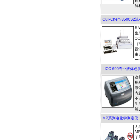
控
解
QuikChem 8500
H
生产
Q
（
设
由
一
LICO 690专业液体色
这
用
液
内
不
生
解
MP系列电化学测定仪
无
M
了