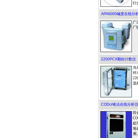
行
APA6000碱度在线分
广
厂
2200PCX颗粒计数仪
当
对
2
选
CODcr铬法在线分析仪
符
C
处
地
测