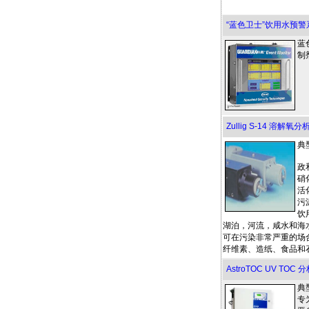
“蓝色卫士”饮用水预警
蓝
制
Zullig S-14 溶解氧分
典
政
硝
活
污
饮
湖泊，河流，咸水和海
可在污染非常严重的场
纤维素、造纸、食品和
AstroTOC UV TOC 
典
专