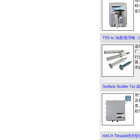
适
程
监
TSS sc 浊度/悬浮
适
厂
行
茶
市
Surface Scatter 7
用
及
度
处
HACH Titralab经济