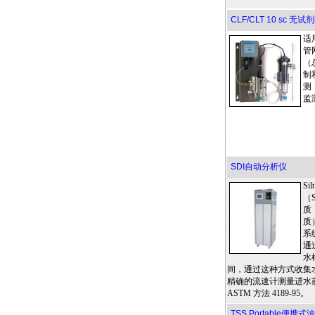
CLF/CLT 10 sc
适
管
（
制
测
监
SDI自动分析仪
Si
（
质
质
系
通
水
间，通过这种方式收集
精确的流速计测量进水
ASTM 方法 4189-95。
TSS Portable便