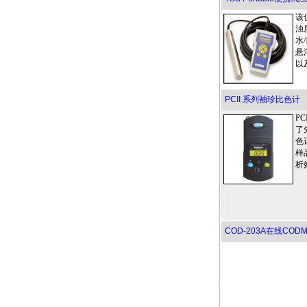
该
浊
水
悬
以
PCII 系列袖珍比色计
P
了
色
样
析
COD-203A在线CO