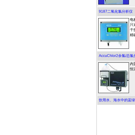
9187二氧化氯分析仪
电
只
干
精
AccuChlor2余氯/总
内
恒
饮用水、海水中的蓝绿