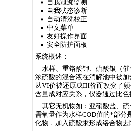
自我泄漏监测
自我状态诊断
自动清洗校正
中文菜单
友好操作界面
安全防护面板
系统概述：
水样、重铬酸钾、硫酸银（催
浓硫酸的混合液在消解池中被加
从VI价被还原成III价而改变
含量成对应关系，仪器通过比色
其它无机物如：亚硝酸盐、硫
需氧量作为水样
COD
值的
*
部分
化物，加入硫酸汞形成络合物去