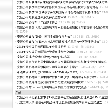
•
安恒公司水联网®管网漏损控制解决方案获得智慧北京大赛
*
秀解决方案
•
安恒公司参加中国城镇水务发展国际研讨会与新技术设备博览会
13-11-
•
安恒公司参加“中国城镇水务发展国际研讨会与新技术设备博览会”
13-1
•
安恒公司顺利通过体系复评及监督审核
13-10-24 - 阅: 201485
•
安恒公司协办2013年西部水博会
13-05-19 - 阅: 224642
•
安恒公司参加《第八届海峡两岸水质安全控制技术与管理研讨会暨2013
阅: 227534
•
安恒公司参加“2013中国科学仪器发展年会”
13-04-18 - 阅: 186196
•
安恒公司参加“市政给水排水管网建模技术应用与分区管理研讨会”
13-0
•
2013年安恒公司管理团队年会圆满召开
13-03-08 - 阅: 190843
•
2013年安恒公司管网运行管理事业部年会新闻
13-01-25 - 阅: 242584
•
安恒公司成功设计帕玛劳permalog+防盗器
12-12-05 - 阅: 253688
•
安恒公司参加第七届中国城镇水务发展国际研讨会与新技术设备博览会
•
安恒公司协办全国水网成立40周年大会在京举行
12-09-24 - 阅: 238520
•
豪迈水管理公司总经理Rob Fish
*
生访问安恒公司
12-09-10 - 阅: 221498
•
安恒公司协办第二届中国农村和小城镇水环境治理论坛在京举行
12-09-
•
安恒公司领导拜访苏州自来水公司交流漏损控制技术
12-07-31 - 阅: 228
•
安恒公司与Bermad伯尔梅特公司的压力控制技术交流会
12-04-19 - 阅: 2
产品
•
安恒公司承担的北京市水环境监测中心实验室信息管理系统(LIMS)通过
•
北京工商大学-安恒公司联合水环境监测控制系统研发中心正式成立
10-