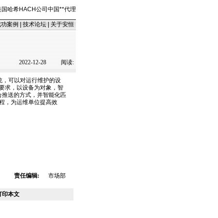
美国哈希HACH公司中国
*
*
代理
成功案例
|
技术论坛
|
关于安恒
2022-12-28
阅读:
系统，可以对运行维护的设
要求，以设备为对象，智
合推送的方式，并智能化匹
程，为运维单位提高效
责任编辑:
市场部
打印本文