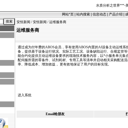
水质分析之世界
***
-
网站
*
页
|
站内搜索
|
信息动态
|
产品介绍
|
安恒新闻
/
安恒新闻
/ 运维服务商
运维服务商
通过成为付年费的ABOS会员，享有使用ABOS内置的AI设备主动运维
备，提供基于设备运行状况、实际工艺工况、设备缺陷运行、合规监管等
能合约化提供主动运维设备要求的现场技术服务内容，以
*
小服务单元集
配伺服所需的零备件、试剂耗材、专用工具等清单并启动相关采购配送流
率、降低成本、增加效益， 更有效地保证了用户的目标实现。
进入系统
Email给朋友