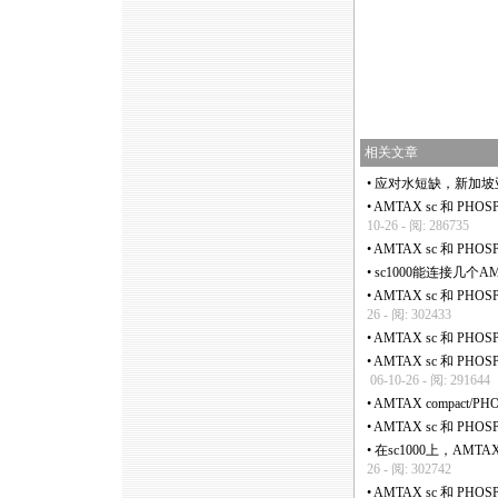
https://watertest.com.cn/news/html
https://watertest.com.cn/news/html
相关文章
•
应对水短缺，新加坡
•
AMTAX sc 和 P
10-26 - 阅: 286735
•
AMTAX sc 和 P
•
sc1000能连接几个AMT
•
AMTAX sc 和 
26 - 阅: 302433
•
AMTAX sc 和 PH
•
AMTAX sc 和 PHO
06-10-26 - 阅: 291644
•
AMTAX compact/P
•
AMTAX sc 和 P
•
在sc1000上，AMT
26 - 阅: 302742
•
AMTAX sc 和 PHOS