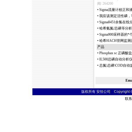
阅: 264200
•
Sigma流量计校正
•
我应该测定活性磷，
•
Sigma8451余氯
•
哈希氨氮/总磷等分
•
Sigma900采样器的
*
•
哈希HACH管网监测面
产品
•
Phosphax sc 正磷
•
IL500总磷自动分析
•
总氮\总磷\COD自动
Em
版权所有 安恒公司 Copyright © 20
联系电