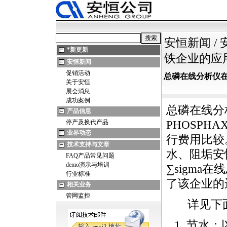
安恒新闻
/
*
新更新
铁企业的应用安
安恒新闻
促销活动
总磷在线分析仪在钢
关于安恒
展会消息
成功案例
总磷在线分
产品信息
停产及换代产品
PHOSPHA
业界动态
行费用比较
技术支持与文章
水、阻垢安
FAQ产品常见问题
demo演示与培训
∑
sigma
在线
行业标准
了该企业的
相关业务
管网监控
详见下面
节水：