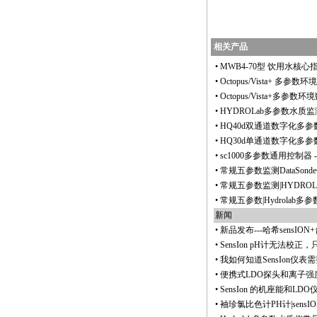
相关产品
•
MWB4-70型 饮用水核
•
Octopus/Vista+ 多参
•
Octopus/Vista+多参
•
HYDROLab多参数水质
•
HQ40d双通道数字化多
•
HQ30d单通道数字化多
•
sc1000多参数通用控制器
-
•
常规五参数监测DataSon
•
常规五参数监测|HYDRO
•
常规五参数|Hydrolab
新闻
•
新品发布---哈希sensI
•
SensIon pH计无法校正，
•
我如何知道SensIon仪表
•
便携式LDO探头和离子强度
•
SensIon 的机座能和LDO
•
袖珍氯比色计PH计|sens