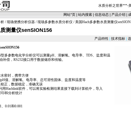
水质分析之世界
***
-
网站
*
页
|
站内搜索
|
信息动态
|
产品介绍
|
分析
/
现场便携分析仪器
/
现场多参数水质分析仪
/ 美国Hach多参数水质测量仪senSION
测量仪senSION156
产品特性
|
技术指标
|
选
仪
senSION
156
N 156型多参数电化学分析仪可以测量pH、溶解氧、电导率、TDS、盐度和温
补偿，RS232接口用于数据储存和传输。
防水密封，携带方便
pH值、溶解氧、电导率、总可溶性固体、盐度和温度等
速校正，数据稳定，准确无误
利用Hachlink软件，可以将实验检测结果直接下载到计算机中，导入
表打印和分析统计
0.01和0.001
html/field_multiparameter_test_meter/senSION156.html