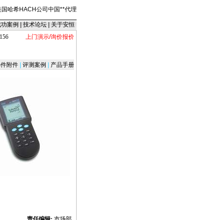
美国哈希HACH公司中国
*
*
代理
成功案例
|
技术论坛
|
关于安恒
156
上门演示/询价报价
件附件
|
评测案例
|
产品手册
责任编辑:
市场部