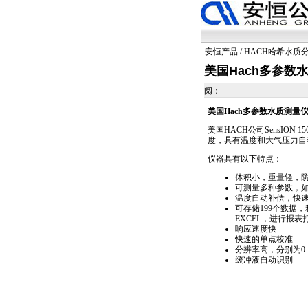
安恒产品
/
HACH哈希水质
美国Hach多参数水质
阅：
美国Hach多参数水质测量
美国HACH公司SensIO
度，具有温度和大气压力自动
仪器具有以下特点：
体积小，重量轻，
可测量多种参数，如
温度自动补偿，快
可存储199个数据，
EXCEL，进行报
响应速度快
快速的单点校准
分辨率高，分别为0.1、
缓冲液自动识别
https://watertest.com.cn/products/