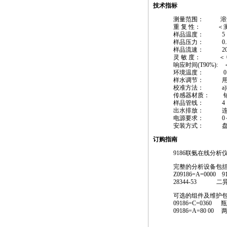
技术指标
测量范围： 溶解联氨
重 复 性： ＜测量
样品温度： 5 ～
样品压力： 0.5 ～
样品流速： 200 m
灵 敏 度： ＜ 0.
响应时间(T90%): 
环境温度： 0～
样水调节： 用
校准方法： a)零
传感器材质： 
样品管线： 4 ×
出水排放： 连接 6
电源要求： 0～265
安装方式： 盘
订购指南
9186
联氨在线分析
完整的分析设备包
Z0
9186
=A=0000
9
28344-53 二异丙基胺
可选的组件及维护
0
9186
=C=0360
0
9186
=A=80 00