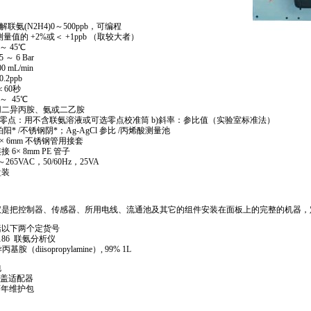
(N2H4)0～500ppb，可编程
值的 +2%或＜ +1ppb （取较大者）
 45℃
 6 Bar
L/min
2ppb
＜60秒
 45℃
二异丙胺、氨或二乙胺
点：用不含联氨溶液或可选零点校准筒 b)斜率：参比值（实验室标准法）
铂阳
*
/不锈钢阴
*
；Ag-AgCl 参比 /丙烯酸测量池
 6mm 不锈钢管用接套
× 8mm PE 管子
VAC，50/60Hz，25VA
装
仪是把控制器、传感器、所用电线、流通池及其它的组件安装在面板上的完整的机器，
括以下两个定货号
186
联氨分析仪
（diisopropylamine）, 99% 1L
包
 瓶盖适配器
 两年维护包