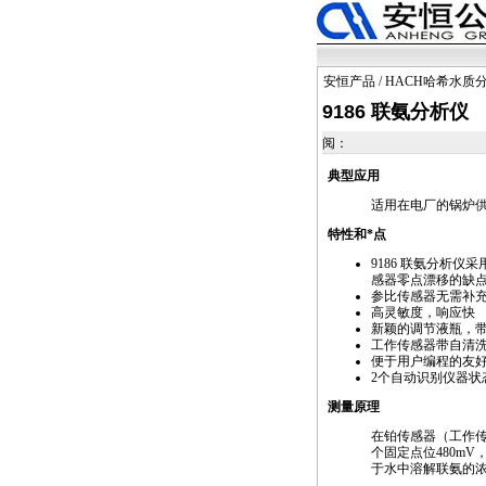
安恒产品
/
HACH哈希水质
9186 联氨分析仪
阅：
典型应用
适用在电厂的锅炉
特性和
*
点
9186
联氨分析仪采用
感器零点漂移的缺
参比传感器无需补
高灵敏度，响应快
新颖的调节液瓶，
工作传感器带自清
便于用户编程的友
2个自动识别仪器状
测量原理
在铂传感器（工作
个固定点位480m
于水中溶解联氨的