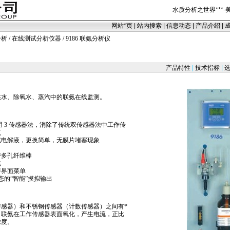
水质分析之世界
***
-
网站
*
页
|
站内搜索
|
信息动态
|
产品介绍
|
分析
/
在线测试分析仪器
/ 9186 联氨分析仪
产品特性
|
技术指标
|
选
供水、除氧水、蒸汽中的联氨在线监测。
 3 传感器法，消除了传统双传感器法中工作传
点
充电解液，更换简单，无膜片堵塞现象
带多孔纤维棒
洗
好界面菜单
态的“智能”摸拟输出
传感器）和不锈钢传感器（计数传感器）之间有
*
V，联氨在工作传感器表面氧化，产生电流，正比
浓度。