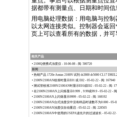
量点。事后可以根据测量点位置
据都带有测量点、日期和时间信
用电脑处理数据：用电脑与控制
以太网连接类似。控制器会返回
页上可以查看所有的数据，并可导出
相关产品
•
2100Q便携式浊度仪
- 10-06-08 - 阅: 500720
新闻
•
热销产品 1720e Amtax 2100N 试剂 dr2800 dr5000 CL17 DREL2
•
2100N/2100AN校准时显示E01 或 E02
- 05-02-22 - 阅: 167940
•
测试管校准2100N/2100AN时显示E01或E02
- 05-02-22 - 阅: 1
•
在2100N/2100AN上闪烁显示0.999，9.99或99.9
- 05-02-22 - 阅
•
2100N/2100AN上闪烁显示9999
- 05-02-22 - 阅: 168192
•
2100N/2100AN台式浊度仪中没有样品时读数不为0.000
- 05-0
•
2100N/2100AN浊度仪自动重启
- 05-02-22 - 阅: 228505
•
2100N/2100AN中使用的USEPA滤光片的过滤波长
- 05-02-22 