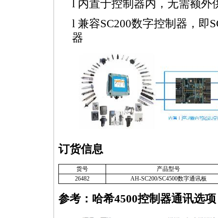
l 内置于控制器内，无需额外
l 兼容SC200数字控制器，
器
订货信息
货号
产品型号
26482
AH-SC200/SC4500数字通讯板
参考：哈希
4
500
控制器通讯选项