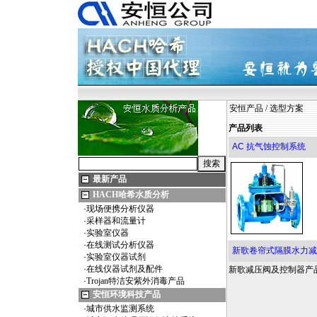
安恒产品
/
选型方案
产品列表
AC 抗气蚀控制系统
最新产品
HACH哈希水质分析
·
现场便携分析仪器
·
采样器和流量计
·
实验室仪器
·
在线测试分析仪器
新歌卷帘式隔膜水力减
·
实验室仪器试剂
·
在线仪器试剂及配件
新歌减压阀及控制器产
·
Trojan特洁安紫外消毒产品
安恒环境科技产品
·
城市供水监测系统