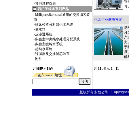
管
·
其他过程仪表
可
西门子纯水系列产品
·
Millipore\Barnstead通用的交换滤芯装
置
供水行业解决方案
·
临床检查分析器供水系统
供
·
储水箱
分
·
反渗透系统
产
·
实验室中央纯水处理分配系统
力
·
实验室级纯水系统
于
·
超纯水系统
度
·
过滤器及交换滤芯装置
解
·
附件
共
11
,显示
1 - 11
版权所有 安恒公司 Copyright © 20