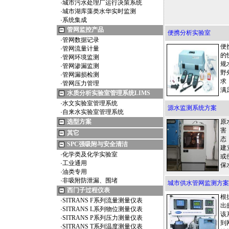
·
城市污水处理厂运行决策系统
·
城市湖库藻类水华实时监测
·
系统集成
管网监控产品
便携分析实验室
·
管网数据记录
便
·
管网流量计量
的
·
管网环境监测
规
·
管网渗漏监测
野
·
管网漏损检测
求
·
管网压力管理
满
水质分析实验室管理系统LIMS
·
水文实验室管理系统
源水监测系统方案
·
自来水实验室管理系统
选型方案
原
害
其它
态
SPC强吸附与安全清洁
建
·
化学类及化学实验室
或
·
工业通用
保
·
油类专用
·
非吸附防泄漏、围堵
城市供水管网监测方案
西门子过程仪表
根
·
SITRANS F系列流量测量仪表
出
·
SITRANS L系列物位测量仪表
该
·
SITRANS P系列压力测量仪表
到
·
SITRANS T系列温度测量仪表