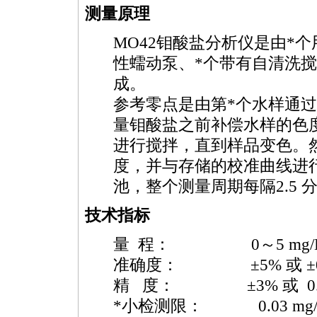
测量原理
MO42
钼酸盐分析仪是由
*
个
性蠕动泵、
*
个带有自清洗搅
成。
参考零点是由第
*
个水样通过
量钼酸盐之前补偿水样的色
进行搅拌，直到样品变色。
度，并与存储的校准曲线进
池，整个测量周期每隔2.5 
技术指标
量 程： 0～5 mg/L
准确度： ±5% 或 ±0.05
精 度： ±3% 或 0.03 
*
小检测限： 0.03 mg/