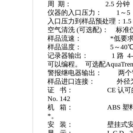
周 期： 2.5 分钟
仪器的入口压力： 1～5 psig 
入口压力到样品预处理：1.5～7
空气清洗 (可选配)： 标
样品流速：
*
低要求为
样品温度： 5～40
记录器输出： 1 路 4-20 
可以编程。 可选配AquaTre
警报继电器输出： 两个
样品进口连接： 外径为1/4
证 书： CE 认可的 ETL U
No. 142
机 箱： ABS 塑料 ,
*
。
安 装： 壁挂式安