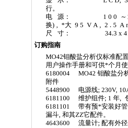
显 示： L C D, 3
行。
电 源： 1 0 0 ～11 5 /2 
换) ,
*
大 9 5 V A , 2 . 5
尺 寸： 34.3 x 41.9 x
订购指南
MO42
钼酸盐分析仪标准配
用户操作手册和可供
*
个月使
6180004
MO42
钼酸盐分
附件
5448900 电源线; 230V, 10A,
6181100 维护组件; 1 年,
6181101 带有预
*
安装好管
漏斗, 和其ZZ它配件。
4643600 流量计; 配有外径