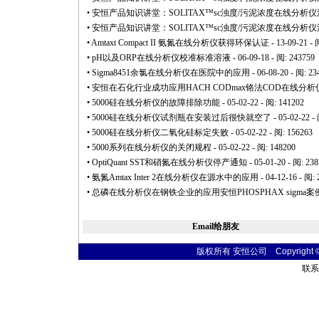
•
安恒产品知识讲堂：SOLITAX™sc浊度/污泥浓度在线分析
•
安恒产品知识讲堂：SOLITAX™sc浊度/污泥浓度在线分析
•
Amtaxt Compact II 氨氮在线分析仪获得环保认证
- 13-09-21 - 
•
pH以及ORP在线分析仪校准标准溶液
- 06-09-18 - 阅: 243759
•
Sigma8451余氯在线分析仪在医院中的应用
- 06-08-20 - 阅: 23
•
安恒在石化行业成功应用HACH CODmax铬法COD在线分析
•
5000硅在线分析仪的故障排除功能
- 05-02-22 - 阅: 141202
•
5000硅在线分析仪试剂瓶在安装过后很快就空了
- 05-02-22 -
•
5000硅在线分析仪二氧化硅标定失败
- 05-02-22 - 阅: 156263
•
5000系列在线分析仪的关闭规程
- 05-02-22 - 阅: 148200
•
OptiQuant SST和硝氮在线分析仪停产通知
- 05-01-20 - 阅: 23
•
氨氮Amtax Inter 2在线分析仪在源水中的应用
- 04-12-16 - 阅:
•
总磷在线分析仪在钢铁企业的应用安恒PHOSPHAX sigma案
Email给朋友
版权所有 安恒公司 Copyright © 20
联系电