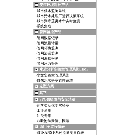
安恒环境科技产品
·
城市供水监测系统
·
城市污水处理厂运行决策系统
·
城市湖库藻类水华实时监测
·
系统集成
管网监控产品
·
管网数据记录
·
管网流量计量
·
管网环境监测
·
管网渗漏监测
·
管网漏损检测
·
管网压力管理
水质分析实验室管理系统LIMS
·
水文实验室管理系统
·
自来水实验室管理系统
选型方案
其它
SPC强吸附与安全清洁
·
化学类及化学实验室
·
工业通用
·
油类专用
·
非吸附防泄漏、围堵
西门子过程仪表
·
SITRANS F系列流量测量仪表