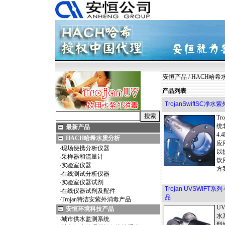
安恒产品
/
HACH哈希
产品列表
TrojanSwiftSC净
Tr
统
最新产品
4.
HACH哈希水质分析
应
·
现场便携分析仪器
以
·
采样器和流量计
饮
·
实验室仪器
方
·
在线测试分析仪器
·
实验室仪器试剂
Trojan UVSWIF
·
在线仪器试剂及配件
品
·
Trojan特洁安紫外消毒产品
UV
安恒环境科技产品
水
·
城市供水监测系统
型