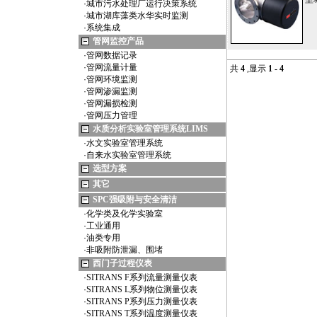
·
城市污水处理厂运行决策系统
·
城市湖库藻类水华实时监测
·
系统集成
管网监控产品
·
管网数据记录
·
管网流量计量
共
4
,显示
1 - 4
·
管网环境监测
·
管网渗漏监测
·
管网漏损检测
·
管网压力管理
水质分析实验室管理系统LIMS
·
水文实验室管理系统
·
自来水实验室管理系统
选型方案
其它
SPC强吸附与安全清洁
·
化学类及化学实验室
·
工业通用
·
油类专用
·
非吸附防泄漏、围堵
西门子过程仪表
·
SITRANS F系列流量测量仪表
·
SITRANS L系列物位测量仪表
·
SITRANS P系列压力测量仪表
·
SITRANS T系列温度测量仪表