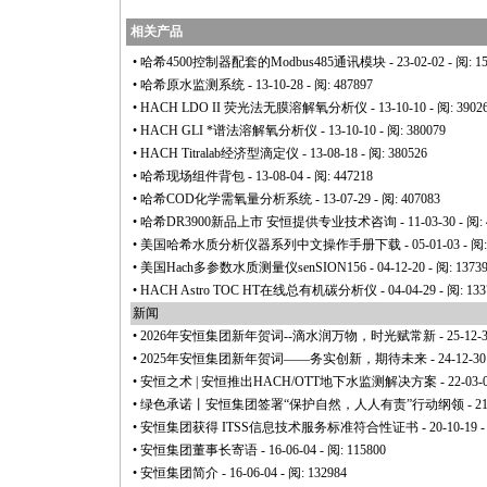
相关产品
•
哈希4500控制器配套的Modbus485通讯模块
- 23-02-02 - 阅: 1
•
哈希原水监测系统
- 13-10-28 - 阅: 487897
•
HACH LDO II 荧光法无膜溶解氧分析仪
- 13-10-10 - 阅: 3902
•
HACH GLI
*
谱法溶解氧分析仪
- 13-10-10 - 阅: 380079
•
HACH Titralab经济型滴定仪
- 13-08-18 - 阅: 380526
•
哈希现场组件背包
- 13-08-04 - 阅: 447218
•
哈希COD化学需氧量分析系统
- 13-07-29 - 阅: 407083
•
哈希DR3900新品上市 安恒提供专业技术咨询
- 11-03-30 - 阅:
•
美国哈希水质分析仪器系列中文操作手册下载
- 05-01-03 - 阅
•
美国Hach多参数水质测量仪senSION156
- 04-12-20 - 阅: 1373
•
HACH Astro TOC HT在线总有机碳分析仪
- 04-04-29 - 阅: 13
新闻
•
2026年安恒集团新年贺词--滴水润万物，时光赋常新
- 25-12-
•
2025年安恒集团新年贺词——务实创新，期待未来
- 24-12-30
•
安恒之术 | 安恒推出HACH/OTT地下水监测解决方案
- 22-03-
•
绿色承诺丨安恒集团签署“保护自然，人人有责”行动纲领
- 2
•
安恒集团获得 ITSS信息技术服务标准符合性证书
- 20-10-19 
•
安恒集团董事长寄语
- 16-06-04 - 阅: 115800
•
安恒集团简介
- 16-06-04 - 阅: 132984