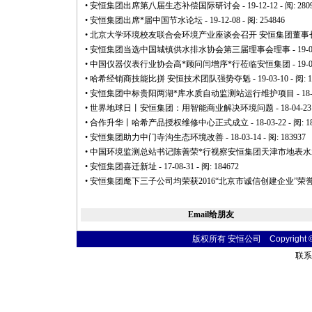
•
安恒集团出席第八届生态补偿国际研讨会
- 19-12-12 - 阅: 280
•
安恒集团出席
*
届中国节水论坛
- 19-12-08 - 阅: 254846
•
北京大学环境校友联合会环境产业座谈会召开 安恒集团董事
•
安恒集团当选中国城镇供水排水协会第三届理事会理事
- 19-
•
中国仪器仪表行业协会高
*
顾问闫增序
*
行莅临安恒集团
- 19-
•
哈希经销商技能比拼 安恒技术团队强势夺魁
- 19-03-10 - 阅: 
•
安恒集团中标贵阳两湖
*
库水质自动监测站运行维护项目
- 18
•
世界地球日丨安恒集团：用智能商业解决环境问题
- 18-04-23
•
合作升华丨哈希产品授权维修中心正式成立
- 18-03-22 - 阅: 
•
安恒集团助力中门寺沟生态环境改善
- 18-03-14 - 阅: 183937
•
中国环境监测总站书记陈善荣
*
行视察安恒集团天津市地表水
•
安恒集团喜迁新址
- 17-08-31 - 阅: 184672
•
安恒集团麾下三子公司均荣获2016“北京市诚信创建企业”荣
Email给朋友
版权所有 安恒公司 Copyright © 20
联系电