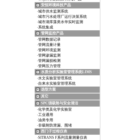
安恒环境科技产品
·
城市供水监测系统
·
城市污水处理厂运行决策系统
·
城市湖库藻类水华实时监测
·
系统集成
管网监控产品
·
管网数据记录
·
管网流量计量
·
管网环境监测
·
管网渗漏监测
·
管网漏损检测
·
管网压力管理
水质分析实验室管理系统LIMS
·
水文实验室管理系统
·
自来水实验室管理系统
选型方案
其它
SPC强吸附与安全清洁
·
化学类及化学实验室
·
工业通用
·
油类专用
·
非吸附防泄漏、围堵
西门子过程仪表
·
SITRANS F系列流量测量仪表