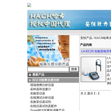
安恒产品
/
HACH哈希
产品列表
LA-EC20 实验室电导
L
公
信
品
最新产品
品
水
HACH哈希水质分析
测
·
现场便携分析仪器
·
采样器和流量计
·
实验室仪器
共
2
,显示
1 - 2
·
在线测试分析仪器
·
实验室仪器试剂
·
在线仪器试剂及配件
·
Trojan特洁安紫外消毒产品